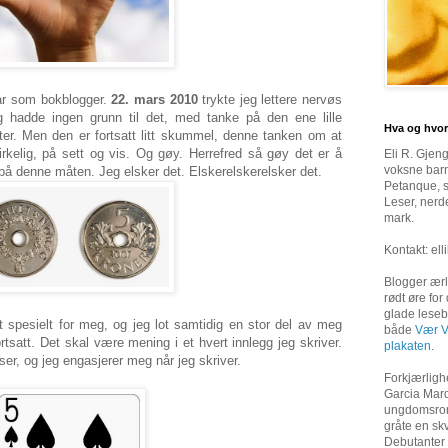
år som bokblogger.
22. mars 2010
trykte jeg lettere nervøs
g hadde ingen grunn til det, med tanke på den ene lille
Hva og hvor
er. Men den er fortsatt litt skummel, denne tanken om at
virkelig, på sett og vis. Og gøy. Herrefred så gøy det er å
Eli R. Gjen
voksne bar
å denne måten. Jeg elsker det. Elskerelskerelsker det.
Petanque, sl
Leser, nerd
mark.
Kontakt:
ell
Blogger ærli
rødt øre for
glade leseb
 spesielt for meg, og jeg lot samtidig en stor del av meg
både
Vær V
rtsatt. Det skal være mening i et hvert innlegg jeg skriver.
plakaten
.
er, og jeg engasjerer meg når jeg skriver.
Forkjærlighe
Garcia Mar
ungdomsrom
gråte en skve
Debutanter 