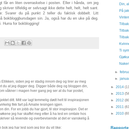
lgt får en liten overraskelse i posten. Eller i hånda, om jeg
Din, a
skriver tilfeldig er selvsagt ikke dette helt, helt, helt sant.
På jakt
: Svarer du på punkt 2 teller du faktisk dobbelt. Litt
Vinter
å bokbloggbursdagen sin. Ja, også har du en uke på deg.
i. Hurra for bokblogging!
Tilbak
Tilbak
Tilbak
Kvinn
Ti sy
Gjøku
Naken 
►
febru
►
janu
Ellikken, siden jeg er stadig innom deg og lirer av meg
et du at jeg digger deg. Digger både deg og bloggen din,
►
2014
(1
om våkner i magen hver gang jeg ser at du har postet,
►
2013
(5
ktet ditt. Mitt var lagt temmelig dødt helt til inspirasjonen
►
2012
(8
 virkelig fikk fart på Amalie lesingen igjen.
►
2011
(6
 din. For en jobb du har gjort, til stor inspirasjon. Det er
►
2010
(6
 bøkene jeg har skaffet meg etter å ha lest en omtale hos
skriver så levende og overbevisende at det er vanskelig å
Rapporter
n bok jeg har lest som jeg tror du vil like: