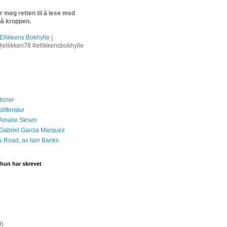
 meg retten til å lese med
på kroppen.
Ellikkens Bokhylle
|
ellikken78
#ellikkensbokhylle
torier
itteratur
 Amalie Skram
 Gabriel Garcia Marquez
 Road, av Iain Banks
hun har skrevet
9)