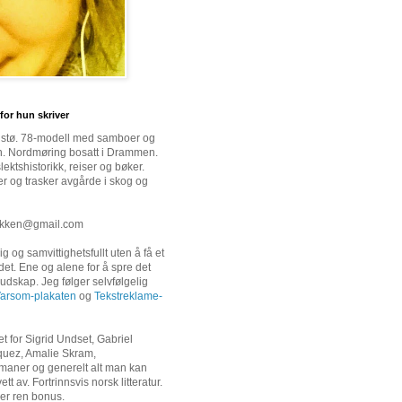
for hun skriver
gstø. 78-modell med samboer og
n. Nordmøring bosatt i Drammen.
ektshistorikk, reiser og bøker.
er og trasker avgårde i skog og
ikken@gmail.com
g og samvittighetsfullt uten å få et
 det. Ene og alene for å spre det
udskap. Jeg følger selvfølgelig
arsom-plakaten
og
Tekstreklame-
t for Sigrid Undset, Gabriel
quez, Amalie Skram,
aner og generelt alt man kan
tt av. Fortrinnsvis norsk litteratur.
er ren bonus.