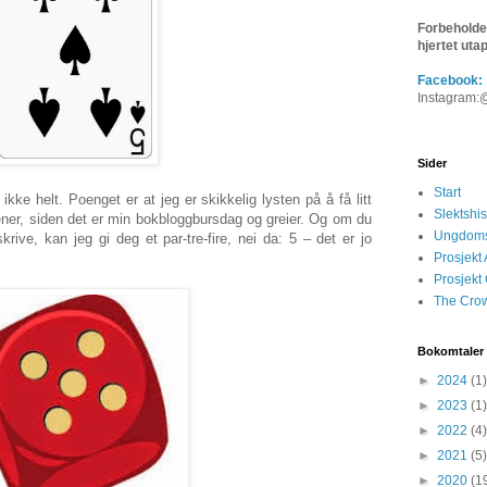
Forbeholder
hjertet uta
Facebook:
Instagram:
@
Sider
Start
 ikke helt. Poenget er at jeg er skikkelig lysten på å få litt
Slektshis
ner, siden det er min bokbloggbursdag og greier. Og om du
Ungdomsl
skrive, kan jeg gi deg et par-tre-fire, nei da: 5 – det er jo
Prosjekt
Prosjekt
The Crow
Bokomtaler 
►
2024
(1)
►
2023
(1)
►
2022
(4)
►
2021
(5)
►
2020
(1