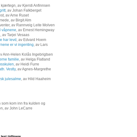
 kjærtegn, av Kjersti Anfinnsen
ritt
, av Johan Falkberget
est, av Arne Ruset
mede, av Birgit Alm
 venter, av Rannveig Leite Molven
il våpnene
, av Ernest Hemingway
e
, av Tarjei Vesaas
e har levd
, av Edvard Hoem
rnene er vi ingenting
, av Lars
av Ann-Helen Kolås Ingebrigtsen
rne familie
, av Helga Flatland
sskulen
, av Heidi Furre
th. Vestly
, av Agnes-Margrethe
sk julesalme
, av Hild Haaheim
 som kom inn fra kulden og
jen, av John LeCarre
lest tidligere