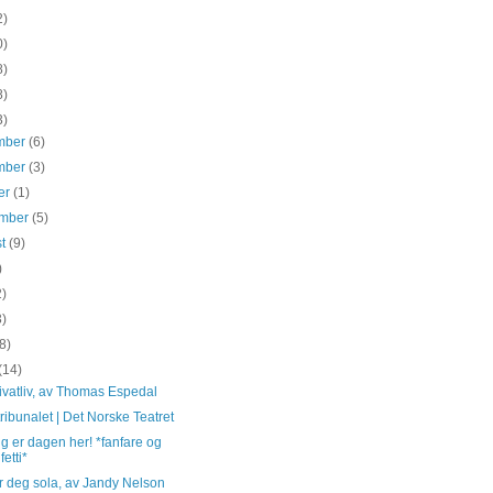
2)
0)
8)
8)
3)
mber
(6)
mber
(3)
er
(1)
ember
(5)
st
(9)
)
2)
3)
(8)
(14)
rivatliv, av Thomas Espedal
ribunalet | Det Norske Teatret
g er dagen her! *fanfare og
fetti*
r deg sola, av Jandy Nelson