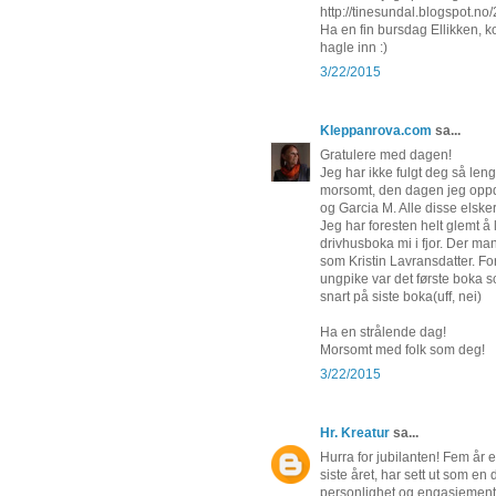
http://tinesundal.blogspot.n
Ha en fin bursdag Ellikken, 
hagle inn :)
3/22/2015
Kleppanrova.com
sa...
Gratulere med dagen!
Jeg har ikke fulgt deg så lenge
morsomt, den dagen jeg oppd
og Garcia M. Alle disse elsker
Jeg har foresten helt glemt 
drivhusboka mi i fjor. Der man
som Kristin Lavransdatter. Fo
ungpike var det første boka 
snart på siste boka(uff, nei)
Ha en strålende dag!
Morsomt med folk som deg!
3/22/2015
Hr. Kreatur
sa...
Hurra for jubilanten! Fem år 
siste året, har sett ut som en
personlighet og engasjement i