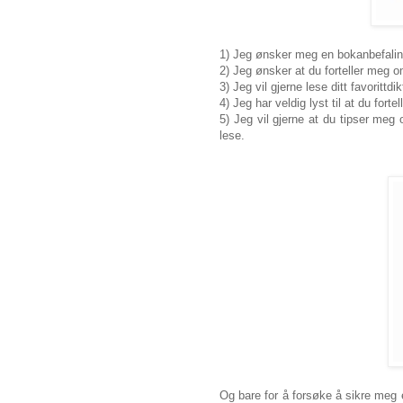
1) Jeg ønsker meg en bokanbefaling
2) Jeg ønsker at du forteller meg o
3) Jeg vil gjerne lese ditt favorittdi
4) Jeg har veldig lyst til at du for
5) Jeg vil gjerne at du tipser meg
lese.
Og bare for å forsøke å sikre meg e