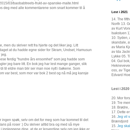
o/2015/03/baobabtreets-frukt-av-spanske-maite.html
kos deg med alle kommentarene som snart kommer til å
Lest i 2021
14. The fift
North 13. G
av Kurt Von
Isakstuen 1
10. Syden, 
skandale, a
, men du skriver rett fra hjerte og det liker jeg. Litt
av Maria Kjo
aget at du hadde egne sider for Skram, Undset, Hamusun
av Ida Jack
 jeg.
Lykke 05. T
å lese ferdig "hundre års ensomhet" som jeg hadde som
04. Gul bok
gler jeg bare litt. En bok jeg har lest mange ganger, slik
Hekneveven,
rdi til eldre man blir ser man noe nytt i bøkene. Som
oss, av Tig
som var best, som mor var bok 2 best og nå må jeg kansje
Edvard Ho
Lest i 2020
20. Mor fors
19. Tre men
18. Brødre,
17. Dette e
16.
Jeg vil 
er ingen spøk, selv om det for meg som har kommet til det
Brændjord
 dans på roser :) Du skriver alltid bra og med så mye
15.
Jeg skal
 innleggene dine, at de er lesverdige selv om jeg ikke er