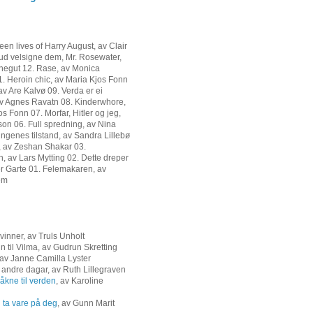
heen lives of Harry August, av Clair
ud velsigne dem, Mr. Rosewater,
negut 12. Rase, av Monica
1. Heroin chic, av Maria Kjos Fonn
av Are Kalvø 09. Verda er ei
v Agnes Ravatn 08. Kinderwhore,
s Fonn 07. Morfar, Hitler og jeg,
son 06. Full spredning, av Nina
ingenes tilstand, av Sandra Lillebø
, av Zeshan Shakar 03.
 av Lars Mytting 02. Dette dreper
er Garte 01. Felemakaren, av
em
vinner, av Truls Unholt
n til Vilma, av Gudrun Skretting
 av Janne Camilla Lyster
r andre dagar, av Ruth Lillegraven
våkne til verden
, av Karoline
 ta vare på deg
, av Gunn Marit