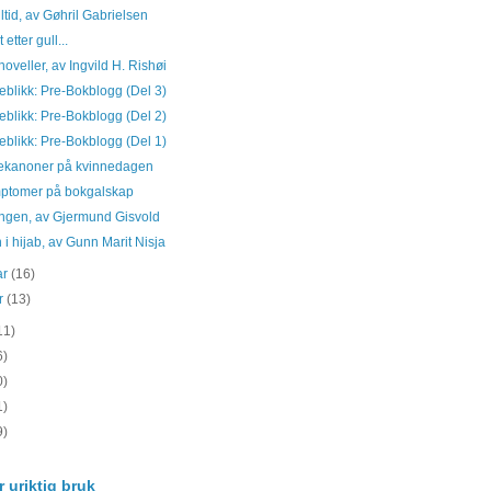
lltid, av Gøhril Gabrielsen
 etter gull...
noveller, av Ingvild H. Rishøi
eblikk: Pre-Bokblogg (Del 3)
eblikk: Pre-Bokblogg (Del 2)
eblikk: Pre-Bokblogg (Del 1)
ekanoner på kvinnedagen
mptomer på bokgalskap
ngen, av Gjermund Gisvold
i hijab, av Gunn Marit Nisja
ar
(16)
ar
(13)
11)
6)
0)
1)
9)
 uriktig bruk