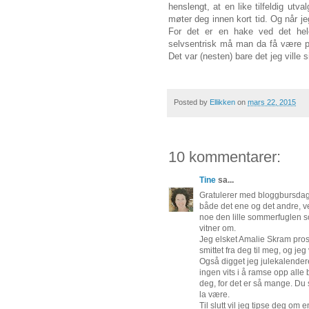
henslengt, at en like tilfeldig utva
møter deg innen kort tid. Og når jeg 
For det er en hake ved det hele
selvsentrisk må man da få være p
Det var (nesten) bare det jeg ville s
Posted by
Ellikken
on
mars 22, 2015
10 kommentarer:
Tine
sa...
Gratulerer med bloggbursdag 
både det ene og det andre, v
noe den lille sommerfuglen s
vitner om.
Jeg elsket Amalie Skram prosje
smittet fra deg til meg, og jeg
Også digget jeg julekalenderen
ingen vits i å ramse opp alle
deg, for det er så mange. Du 
la være.
Til slutt vil jeg tipse deg om e