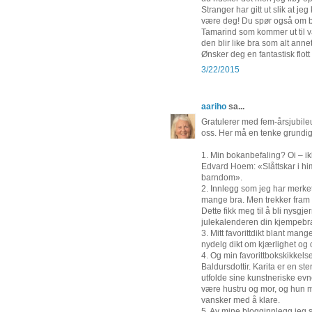
Stranger har gitt ut slik at je
være deg! Du spør også om b
Tamarind som kommer ut til vå
den blir like bra som alt annet
Ønsker deg en fantastisk flott
3/22/2015
aariho
sa...
Gratulerer med fem-årsjubileu
oss. Her må en tenke grundig 
1. Min bokanbefaling? Oi – ikk
Edvard Hoem: «Slåttskar i h
barndom».
2. Innlegg som jeg har merket
mange bra. Men trekker fram
Dette fikk meg til å bli nysgje
julekalenderen din kjempebr
3. Mitt favorittdikt blant ma
nydelg dikt om kjærlighet og 
4. Og min favorittbokskikkelse
Baldursdottir. Karita er en st
utfolde sine kunstneriske evn
være hustru og mor, og hun må
vansker med å klare.
5. Av mine blogginnlegg jeg s