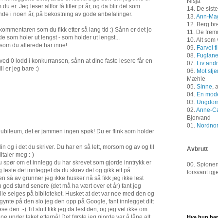
Nisja
u er. Jeg leser altfor få titler pr år, og da blir det som
14. De siste
ende i noen år, på bekostning av gode anbefalinger.
13.
Ann-Mag
12. Berg br
e kommentaren som du fikk etter så lang tid :) Sånn er det jo
11. De frem
de som holer ut lengst - som holder ut lengst...
10. Alt som
 som du allerede har inne!
09.
Farvel t
08.
Fuglan
ved 0 lodd i konkurransen, sånn at dine faste lesere får en
07.
Liv andr
ll er jeg bare :)
06.
Mot stje
Mæhle
05.
Sinne
, 
04.
En mode
03.
Ungdom
02.
Anne-Ca
Bjorvand
01.
Nordnor
jubileum, det er jammen ingen spøk! Du er flink som holder
in og i det du skriver. Du har en så lett, morsom og av og til
Avbrutt
iltaler meg :-)
du spør om et innlegg du har skrevet som gjorde inntrykk er
00. Spionen
este det innlegget da du skrev det og gikk ett på
forsvant ig
n så av grunner jeg ikke husker nå så fikk jeg ikke lest
n god stund senere (det må ha vært over et år) fant jeg
e selges på biblioteket. Husket at det var noe med den og
ynte på den slo jeg den opp på Google, fant innlegget ditt
se den :-) Til slutt fikk jeg da lest den, og jeg vet ikke om
e under taket etterpå! Det første jeg gjorde var å låne alt
Hva hun har 