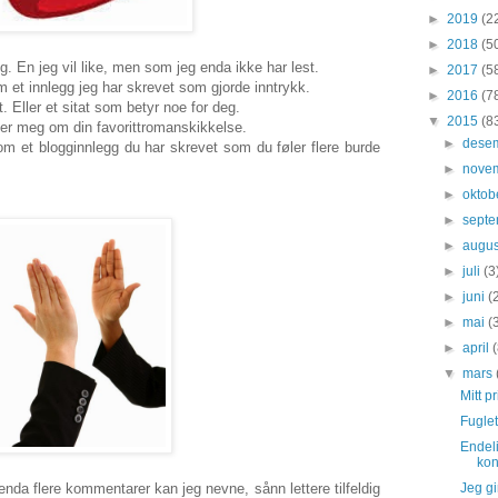
►
2019
(2
►
2018
(5
. En jeg vil like, men som jeg enda ikke har lest.
►
2017
(5
m et innlegg jeg har skrevet som gjorde inntrykk.
►
2016
(7
kt. Eller et sitat som betyr noe for deg.
▼
2015
(8
teller meg om din favorittromanskikkelse.
►
dese
 om et blogginnlegg du har skrevet som du føler flere burde
►
nove
►
oktob
►
sept
►
augu
►
juli
(3
►
juni
(
►
mai
(
►
april
▼
mars
Mitt p
Fuglet
Endeli
kon
nda flere kommentarer kan jeg nevne, sånn lettere tilfeldig
Jeg gi