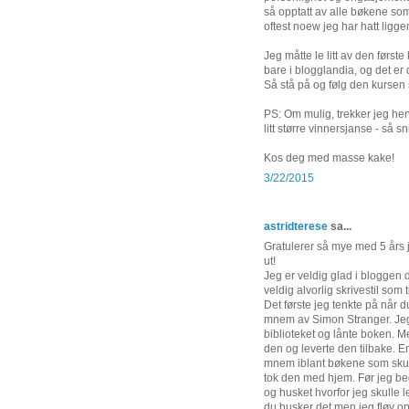
så opptatt av alle bøkene som d
oftest noew jeg har hatt ligg
Jeg måtte le litt av den først
bare i blogglandia, og det er 
Så stå på og følg den kursen
PS: Om mulig, trekker jeg her
litt større vinnersjanse - så sni
Kos deg med masse kake!
3/22/2015
astridterese
sa...
Gratulerer så mye med 5 års 
ut!
Jeg er veldig glad i bloggen d
veldig alvorlig skrivestil som t
Det første jeg tenkte på når 
mnem av Simon Stranger. Jeg l
biblioteket og lånte boken. Me
den og leverte den tilbake. E
mnem iblant bøkene som skull
tok den med hjem. Før jeg beg
og husket hvorfor jeg skulle le
du husker det men jeg fløy opp