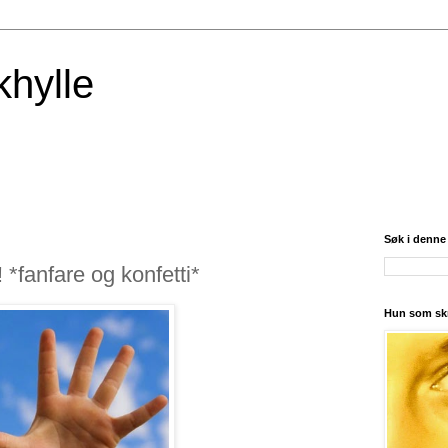
khylle
Søk i denne
 *fanfare og konfetti*
Hun som skr