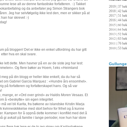
g kunne lese alt av denne fantastiske forfatteren. :-) Takket
2019 | 37 bøk
okanbefaling og da anbefaler jeg Simon Strangers bok
2018 | 42 bøk
ren. Jeg har selvfølgelig ikke lest den, men er sikker på at
2017 | 51 bøk
 han har skrevet :-)
2016 | 44 bøk
 dag!
2015 | 60 bøk
2014 |
64 bøk
2013 |
52 bøk
2012 |
63 bøk
2011 |
76 bøk
2010 |
53 bøk
m på bloggen! Det er ikke en enkel utfordring du har gitt
etter hva en skal svare.
e lett dette. Men havner på en av de siste jeg har lest:
Gullunge
immelen». Og flere bøker av Hoem, f.eks «Heimland
 meg på din blogg er heller ikke enkelt, da du har så
 et om Gabriel Garcia Marquez : «Hundre års ensomhet».
rrig på forfatteren og forfatterskapet hans. Og så var
a!
nge, mange, er «Ord over grind» av Haldis Moren Vesaas. Et
om å «beskytte» sin egen integritet.
 må vel bli Karita, fra bøkene av islandske Kristin Marja
erk kvinneskikkelse med stort behov for frihet og å kunne
er. Kampen for å oppnå dette kommer i konflikt med det å
 gi avkall på familie i lange perioder, noe hun har store
yns flere bør lese er de to jeg skrev om Karitasbøkene,