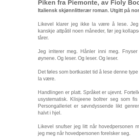
Piken fra Piemonte, av Fioly Bo
Italiensk skjønnlitterær roman. Utgitt på no
Likevel klarer jeg ikke la være å lese. J
kanskje attpåtil noen måneder, før jeg kollap
tårer.
Jeg irriterer meg. Hånler inni meg. Fnyse
øynene. Og leser. Og leser. Og leser.
Det føles som bortkastet tid å lese denne type l
la være.
Handlingen er platt. Språket er ujevnt. Fortell
usystematisk. Klisjeene boltrer seg som fis 
Persongalleriet er søvndyssende likt genre
halvt i hjel.
Likevel snufser jeg litt når hovedpersonen mi
jeg meg når hovedpersonen forelsker seg.