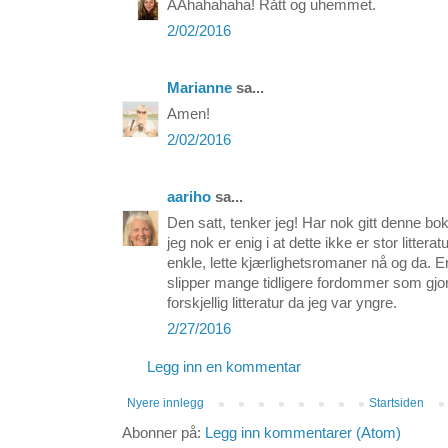
AAhahahaha! Rått og uhemmet.
2/02/2016
Marianne
sa...
Amen!
2/02/2016
aariho
sa...
Den satt, tenker jeg! Har nok gitt denne bo
jeg nok er enig i at dette ikke er stor litterat
enkle, lette kjærlighetsromaner nå og da. Er
slipper mange tidligere fordommer som gjor
forskjellig litteratur da jeg var yngre.
2/27/2016
Legg inn en kommentar
Nyere innlegg
Startsiden
Abonner på:
Legg inn kommentarer (Atom)