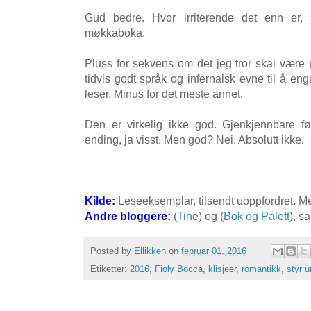
Gud bedre. Hvor irriterende det enn er
møkkaboka.
Pluss for sekvens om det jeg tror skal være p
tidvis godt språk og infernalsk evne til å en
leser. Minus for det meste annet.
Den er virkelig ikke god. Gjenkjennbare fø
ending, ja visst. Men god? Nei. Absolutt ikke.
Kilde:
Leseeksemplar, tilsendt uoppfordret. Me
Andre bloggere:
(
Tine
) og (
Bok og Palett
), s
Posted by
Ellikken
on
februar 01, 2016
Etiketter:
2016
,
Fioly Bocca
,
klisjeer
,
romantikk
,
styr 