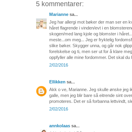
5 kommentarer:
Marianne
sa...
Jeg har allergi mot bøker der man ser en 
håret flagrende i vinden/evt i en blomstereng
skogen/med lang kjole og blomster i håret..
meste...om meg... Jeg er fryktelig fordomsf
slike bøker. Skygger unna, og går nok glipp 
forelskelse og ti, men ser ut for å klare me
oppfyller alle mine fordommer. Det skal du 
2/02/2016
Ellikken
sa...
Akk o ve, Marianne. Jeg skulle ønske jeg ik
galle, men jeg blir bare så eitrende sint ov
promoteres. Det er så forbanna lettvindt, sl
2/02/2016
annkolaas
sa...