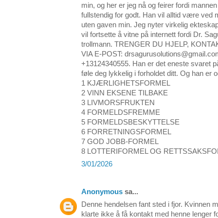
min, og her er jeg nå og feirer fordi manne
fullstendig for godt. Han vil alltid være ved
uten gaven min. Jeg nyter virkelig ekteskapet 
vil fortsette å vitne på internett fordi Dr. Sa
trollmann. TRENGER DU HJELP, KON
VIA E-POST: drsagurusolutions@gmail.com
+13124340555. Han er det eneste svaret på p
føle deg lykkelig i forholdet ditt. Og han er 
1 KJÆRLIGHETSFORMEL
2 VINN EKSENE TILBAKE
3 LIVMORSFRUKTEN
4 FORMELDSFREMME
5 FORMELDSBESKYTTELSE
6 FORRETNINGSFORMEL
7 GOD JOBB-FORMEL
8 LOTTERIFORMEL OG RETTSSAKSF
3/01/2026
Anonymous
sa...
Denne hendelsen fant sted i fjor. Kvinnen m
klarte ikke å få kontakt med henne lenger f