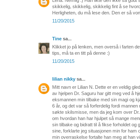
Lena: Nemlig :) Han likte den ikke så godt
skikkelig, skikkelig, skikkelig fint å se hvo
Herligheten, du må lese den. Den er så vo
11/20/2015
Tine
sa...
Klikket jo på lenken, men overså i farten de
tips, må ta en titt på denne :)
11/20/2015
lilian nikky
sa...
Mitt navn er Lilian N. Dette er en veldig gled
av hjelpen Dr. Saguru har gitt meg ved å h
eksmannen min tilbake med sin magi og kjær
6 år, og det var så forferdelig fordi manne
søkte skilsmisse, men da jeg kom over Dr. 
om hvordan han har hjulpet så mange me
sin tilbake og bidratt til å fikse forholdet og 
sine, forklarte jeg situasjonen min for ham 
min overraskelse fortalte han meg at han v