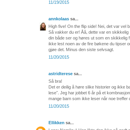
11/19/2015
annkolaas
sa...
High five! On the flip side! Nei, det var ve
Så vakker du er! Åå, dette var en skikkelig
din både ser og høres ut som en skikkelig fin
ikke lest noen av de fire bøkene du tipser 
gjøe det. Minus den siste selvsagt.
11/20/2015
astridterese
sa...
Så bra!
Det er deilig å høre slike historier og ikke ba
lese". Jeg har jobbet 6 år på et kombnasjons
mange barn som ikke leser når noe treffer 
11/20/2015
Ellikken
sa...