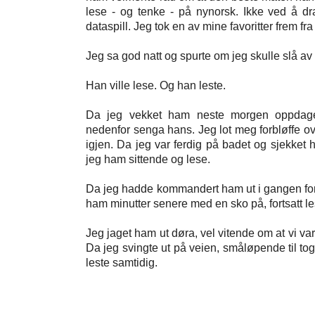
lese - og tenke - på nynorsk. Ikke ved å dra
dataspill. Jeg tok en av mine favoritter
frem fra
Jeg sa god natt og spurte om jeg skulle slå av 
Han ville lese. Og han leste.
Da jeg vekket ham neste morgen oppdage
nedenfor senga hans. Jeg lot meg forbløffe ov
igjen. Da jeg var ferdig på badet og sjekket 
jeg ham sittende og lese.
Da jeg hadde kommandert ham ut i gangen for å
ham minutter senere med en sko på, fortsatt l
Jeg jaget ham ut døra, vel vitende om at vi var
Da jeg svingte ut på veien, småløpende til to
leste samtidig.