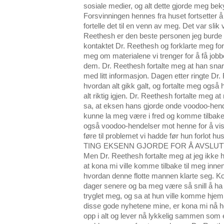
sosiale medier, og alt dette gjorde meg bek
Forsvinningen hennes fra huset fortsetter å
fortelle det til en venn av meg. Det var slik
Reethesh er den beste personen jeg burde k
kontaktet Dr. Reethesh og forklarte meg for
meg om materialene vi trenger for å få jobben
dem. Dr. Reethesh fortalte meg at han snart
med litt informasjon. Dagen etter ringte Dr
hvordan alt gikk galt, og fortalte meg også h
alt riktig igjen. Dr. Reethesh fortalte meg a
sa, at eksen hans gjorde onde voodoo-hend
kunne la meg være i fred og komme tilbake
også voodoo-hendelser mot henne for å vi
føre til problemet vi hadde før hun forl
TING EKSENN GJORDE FOR Å AVSLUT
Men Dr. Reethesh fortalte meg at jeg ikke
at kona mi ville komme tilbake til meg innen
hvordan denne flotte mannen klarte seg. K
dager senere og ba meg være så snill å 
tryglet meg, og sa at hun ville komme hjem
disse gode nyhetene mine, er kona mi nå h
opp i alt og lever nå lykkelig sammen som 