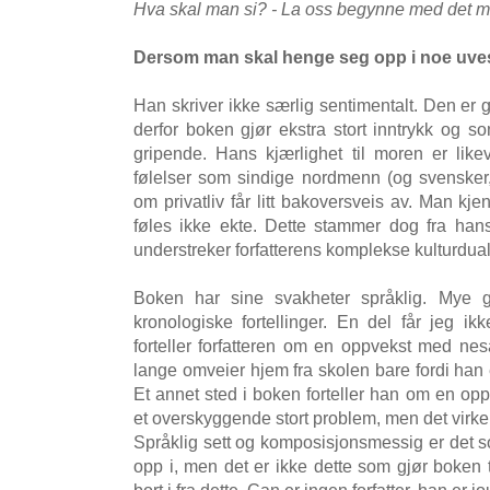
Hva skal man si? - La oss begynne med det min
Dersom man skal henge seg opp i noe uves
Han skriver ikke særlig sentimentalt. Den er 
derfor boken gjør ekstra stort inntrykk og s
gripende. Hans kjærlighet til moren er lik
følelser som sindige nordmenn (og svensker
om privatliv får litt bakoversveis av. Man kje
føles ikke ekte. Dette stammer dog fra ha
understreker forfatterens komplekse kulturdua
Boken har sine svakheter språklig. Mye gje
kronologiske fortellinger. En del får jeg i
forteller forfatteren om en oppvekst med nes
lange omveier hjem fra skolen bare fordi han 
Et annet sted i boken forteller han om en oppve
et overskyggende stort problem, men det virker
Språklig sett og komposisjonsmessig er det 
opp i, men det er ikke dette som gjør boken t
bort i fra dette. Can er ingen forfatter, han er jo