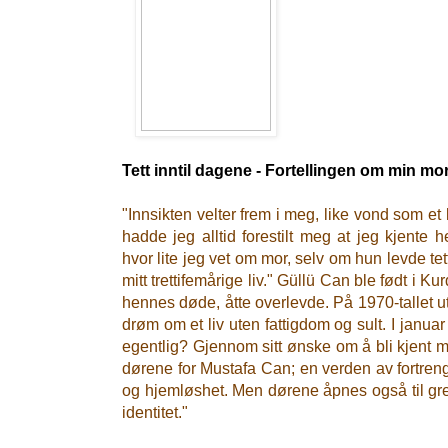
Tett inntil dagene - Fortellingen om min mo
"Innsikten velter frem i meg, like vond som et
hadde jeg alltid forestilt meg at jeg kjente 
hvor lite jeg vet om mor, selv om hun levde tett 
mitt trettifemårige liv." Güllü Can ble født i K
hennes døde, åtte overlevde. På 1970-tallet u
drøm om et liv uten fattigdom og sult. I jan
egentlig? Gjennom sitt ønske om å bli kjent 
dørene for Mustafa Can; en verden av fortren
og hjemløshet. Men dørene åpnes også til gren
identitet."