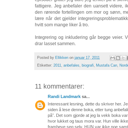
fattigere. Jeg anbefaler den uansett videre, 
den rørende fortellingen om mor og sønn, men
lære når det gjelder integreringsproblematikk
hvitt som mange liker å tro.
Integrering og inkludering går begge veier. 
drar lasset sammen.
Posted by
Ellikken
on
januar 17, 2011
Etiketter:
2011
,
anbefales
,
biografi
,
Mustafa Can
,
Nord
11 kommentarer:
Randi Landmark
sa...
Interessant lesning, dette du skriver her. Je
siden å lese denne boka, etter tung anbefali
på". Det som gjorde at jeg la vekk boka var
hvor lukket og taus mora var. Hun ville ikk
framheve seg selv. HUN var ikke noe sam