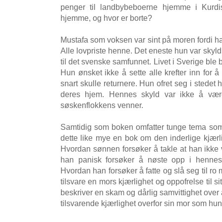
penger til landbybeboerne hjemme i Kurdi
hjemme, og hvor er borte?
Mustafa som voksen var sint på moren fordi ha
Alle lovpriste henne. Det eneste hun var skyld
til det svenske samfunnet. Livet i Sverige ble
Hun ønsket ikke å sette alle krefter inn for å
snart skulle returnere. Hun ofret seg i stedet h
deres hjem. Hennes skyld var ikke å væ
søskenflokkens venner.
Samtidig som boken omfatter tunge tema som 
dette like mye en bok om den inderlige kjær
Hvordan sønnen forsøker å takle at han ikk
han panisk forsøker å nøste opp i hennes 
Hvordan han forsøker å fatte og slå seg til ro
tilsvare en mors kjærlighet og oppofrelse til s
beskriver en skam og dårlig samvittighet over a
tilsvarende kjærlighet overfor sin mor som hun