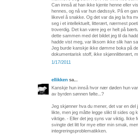
Can innså at han ikke kjente henne eller vi
hennes, og nå var hun dødssyk. På en ga
likevel å snakke. Og det var da jeg la fra m
seg i et intellektuelt, litterært, nærmest poe
troverdig. Det kan være jeg er helt på bær
dette sammen med det bildet jeg til da had
hadde vist meg, var liksom ikke slik han sa,
Jeg burde kanskje ikke dømme boka på denn
dokumentarisk stoff, ikke skjønnlitterært, me
1/17/2011
ellikken
sa...
Kanskje hun innså hvor nær døden hun var, o
av byrden sønnen følte...?
Jeg skjønner hva du mener, det var en del j
likte, men jeg måtte legge slikt til sides o
viktige. - Eller det jeg syns var viktig. Ikke
svingte det litt for mye etter min smak, me
integreringsproblematikken.