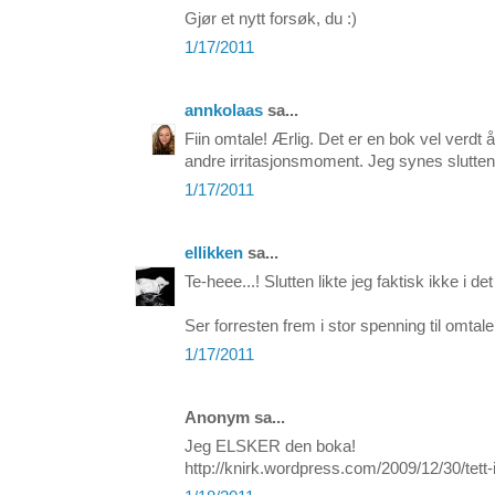
Gjør et nytt forsøk, du :)
1/17/2011
annkolaas
sa...
Fiin omtale! Ærlig. Det er en bok vel verdt 
andre irritasjonsmoment. Jeg synes slutten 
1/17/2011
ellikken
sa...
Te-heee...! Slutten likte jeg faktisk ikke i det
Ser forresten frem i stor spenning til omta
1/17/2011
Anonym sa...
Jeg ELSKER den boka!
http://knirk.wordpress.com/2009/12/30/tett-