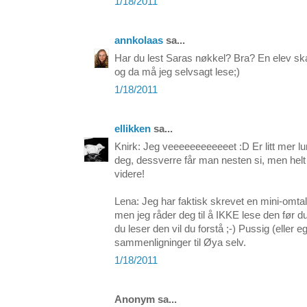
1/18/2011
annkolaas
sa...
Har du lest Saras nøkkel? Bra? En elev s
og da må jeg selvsagt lese;)
1/18/2011
ellikken
sa...
Knirk: Jeg veeeeeeeeeeeet :D Er litt mer 
deg, dessverre får man nesten si, men helt 
videre!
Lena: Jeg har faktisk skrevet en mini-omta
men jeg råder deg til å IKKE lese den før d
du leser den vil du forstå ;-) Pussig (eller e
sammenligninger til Øya selv.
1/18/2011
Anonym sa...