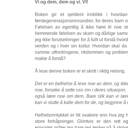
Vi og dem, dem og vi. VI!
Boken gir et sjeldent innblikk i hvorda
førstegenerasjonsinnvandrer, for deres barn 
Følelsen av egentlig å ikke høre til noe s
hemmende følelsen av skam og dårlige samvitt
jeg ikke forutsetninger for å fullt ut forstå hvor
verden og i hver sin kultur. Hvordan skal d
samme utfordringene, rikdommen og problema
makte å forstå?
Å lese denne boken er et skritt i riktig retning.
Det er en befrielse å lese noe av dem, og ikk
noe, forsøke å sette oss inn i deres situasjo
også lære noe om dem. Bare slik kan vi lære,
kan vi slutte å kalle dem for de, og begynne å
Helhetsinntykket er litt svakere enn hva jeg 
store forhåpninger. Glimtvis er den rett o
episoder gråter jeg bare jeg tenker på å skri