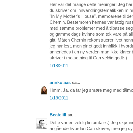
Her var det mange delte meninger! Jeg har 
du skriver om innvandringstematikken mi
"In My Mother's House", memoarene til de
Chernin. Bestemoren hennes var fattig russ
med samme problemer med å tilpasse seg
og gammeldags kvinne som tok vare på alle,
gitt. Måten Chernin rekonstruerer livet henn
jeg har lest, men gir et godt innblikk i hvor
annerledes i en ny verden man ikke klarer 
skriver i motsetning til Can veldig godt:-)
1/18/2011
annkolaas
sa...
Hmm. Ja, da får jeg smøre meg med tålmodigh
1/18/2011
Beatelill
sa...
Dette var en veldig fin omtale :) Jeg skjø
angående hvordan Can skriver, men jeg synt