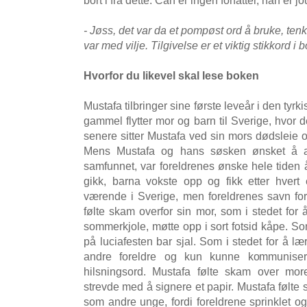
- Jøss, det var da et pompøst ord å bruke, tenk
var med vilje. Tilgivelse er et viktig stikkord i
Hvorfor du likevel skal lese boken
Mustafa tilbringer sine første leveår i den tyr
gammel flytter mor og barn til Sverige, hvor 
senere sitter Mustafa ved sin mors dødsleie 
Mens Mustafa og hans søsken ønsket å as
samfunnet, var foreldrenes ønske hele tiden å
gikk, barna vokste opp og fikk etter hver
værende i Sverige, men foreldrenes savn fort
følte skam overfor sin mor, som i stedet for 
sommerkjole, møtte opp i sort fotsid kåpe. Som 
på luciafesten bar sjal. Som i stedet for å lær
andre foreldre og kun kunne kommuniser
hilsningsord. Mustafa følte skam over mo
strevde med å signere et papir. Mustafa følt
som andre unge, fordi foreldrene sprinklet og