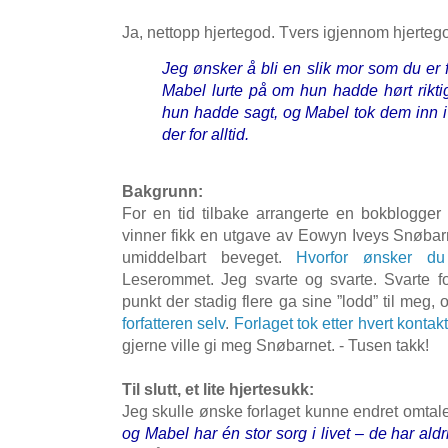
Ja, nettopp hjertegod. Tvers igjennom hjerteg
Jeg ønsker å bli en slik mor som du er 
Mabel lurte på om hun hadde hørt rikti
hun hadde sagt, og Mabel tok dem inn i 
der for alltid.
Bakgrunn:
For en tid tilbake arrangerte en bokblogge
vinner fikk en utgave av Eowyn Iveys Snøbar
umiddelbart beveget.
Hvorfor ønsker d
Leserommet. Jeg svarte og svarte. Svarte f
punkt der stadig flere ga sine ”lodd” til meg
forfatteren selv
.
Forlaget tok etter hvert kontakt
gjerne ville gi meg Snøbarnet. - Tusen takk!
Til slutt, et lite hjertesukk:
Jeg skulle ønske forlaget kunne endret omtal
og Mabel har én stor sorg i livet – de har aldri