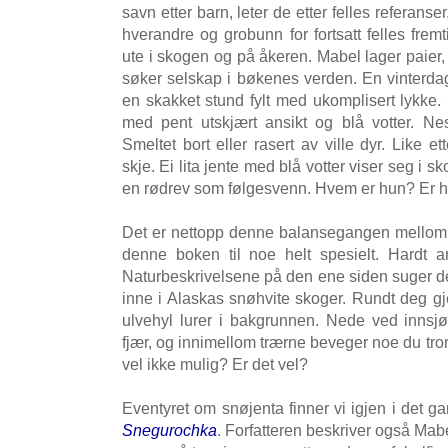
savn etter barn, leter de etter felles referanse
hverandre og grobunn for fortsatt felles frem
ute i skogen og på åkeren. Mabel lager paier,
søker selskap i bøkenes verden. En vinterdag 
en skakket stund fylt med ukomplisert lykk
med pent utskjært ansikt og blå votter. Ne
Smeltet bort eller rasert av ville dyr. Like et
skje. Ei lita jente med blå votter viser seg i s
en rødrev som følgesvenn. Hvem er hun? Er hu
Det er nettopp denne balansegangen mellom v
denne boken til noe helt spesielt. Hardt ar
Naturbeskrivelsene på den ene siden suger de
inne i Alaskas snøhvite skoger. Rundt deg 
ulvehyl lurer i bakgrunnen. Nede ved inns
fjær, og innimellom trærne beveger noe du tro
vel ikke mulig? Er det vel?
Eventyret om snøjenta finner vi igjen i det g
Snegurochka
. Forfatteren beskriver også Mabe