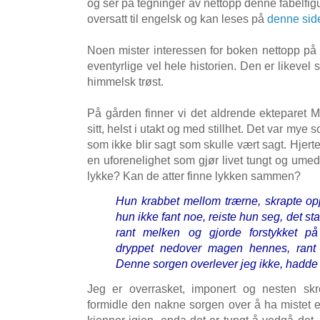
og ser på tegninger av nettopp denne fabelfig
oversatt til engelsk og kan leses på
denne sid
Noen mister interessen for boken nettopp på g
eventyrlige vel hele historien. Den er likeve
himmelsk trøst.
På gården finner vi det aldrende ekteparet
sitt, helst i utakt og med stillhet. Det var mye
som ikke blir sagt som skulle vært sagt. Hjerte
en uforenelighet som gjør livet tungt og umed
lykke? Kan de atter finne lykken sammen?
Hun krabbet mellom trærne, skrapte op
hun ikke fant noe, reiste hun seg, det sta
rant melken og gjorde forstykket på 
dryppet nedover magen hennes, rant
Denne sorgen overlever jeg ikke, hadde 
Jeg er overrasket, imponert og nesten skre
formidle den nakne sorgen over å ha mistet e