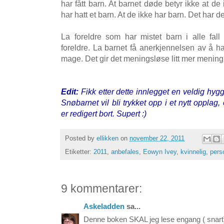
har fått barn. At barnet døde betyr ikke at de i
har hatt et barn. At de ikke har barn. Det har de
La foreldre som har mistet barn i alle fal
foreldre. La barnet få anerkjennelsen av å ha
mage. Det gir det meningsløse litt mer mening
Edit:
Fikk etter dette innlegget en veldig hygge
Snøbarnet vil bli trykket opp i et nytt oppla
er redigert bort. Supert :)
Posted by
ellikken
on
november 22, 2011
Etiketter:
2011
,
anbefales
,
Eowyn Ivey
,
kvinnelig
,
pers
9 kommentarer:
Askeladden
sa...
Denne boken SKAL jeg lese engang ( snart)..