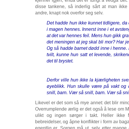
kjenner igjen, enda det er tungt å vedgå det.
disse tankene, så inderlig sårt at man ikk
andre, knapt nok overfor seg selv.
Det hadde hun ikke kunnet tidligere, da de
i magen hennes. Innerst inne i et avsteng
at det var hennes feil. Mens hun gikk gr
det meningen at jeg skal bli mor? Har j
Og så hadde barnet dødd inne i henne. 
tvilt, kunne hun satt et levende, skriken
det til brystet.
Derfor ville hun ikke la kjærligheten s
øyeblikk. Hun skulle være på vakt og
snill, barn. Vær så snill, barn. Vær så snil
Likevel er det som så mye annet: det blir mindr
Overrumplende ærlig er det også å lese om Ma
ulikt og ingen sørger i takt. Heller ikke
bebreidelser, og åpne konflikter i form av bag
egentlig er. Sorgen må ut, selv etter mange 