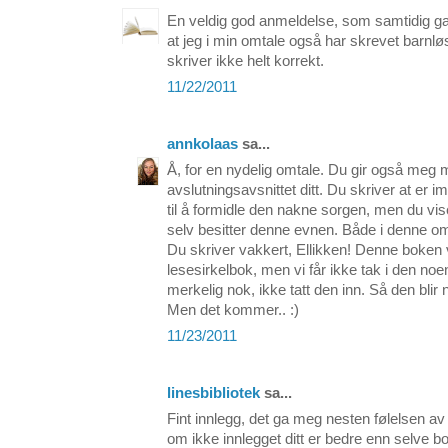
En veldig god anmeldelse, som samtidig ga 
at jeg i min omtale også har skrevet barnl
skriver ikke helt korrekt.
11/22/2011
annkolaas
sa...
Å, for en nydelig omtale. Du gir også meg m
avslutningsavsnittet ditt. Du skriver at er 
til å formidle den nakne sorgen, men du vis
selv besitter denne evnen. Både i denne omta
Du skriver vakkert, Ellikken! Denne boken
lesesirkelbok, men vi får ikke tak i den noe
merkelig nok, ikke tatt den inn. Så den blir 
Men det kommer.. :)
11/23/2011
linesbibliotek
sa...
Fint innlegg, det ga meg nesten følelsen av
om ikke innlegget ditt er bedre enn selve 