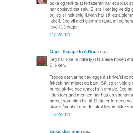
boka og tenkte at forfatteren har et språk 
har opplevd det selv. Ellers liker jeg veldig 
og jeg er helt enig!!!.Man har så lett å glem
ikke!!. Jeg vil aldri glemme tanta mi og h
levd i 13 dager.
11/22/2011
Mari - Escape In A Book
sa...
Jeg har ikke mindre lyst til å lese boken ett
Ellikken.
Trodde det var helt avleggs å skrive/si at n
faktisk har mistet ett barn. Så jeg er veldig 
burde skrive noe annet i sin omtale. Jeg ha
i den forstand men jeg har hatt en spontana
barnet som aldri ble til. Dette er forøvrig 
større åpenhet om, det skal liksom ikke s
11/22/2011
Bokelskerinnen
sa...