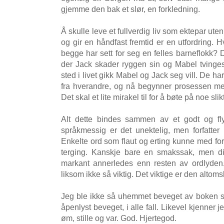
gjemme den bak et slør, en forkledning.
Å skulle leve et fullverdig liv som ektepar 
og gir en håndfast fremtid er en utfordring. 
begge har sett for seg en felles barneflokk? 
der Jack skader ryggen sin og Mabel tvinges 
sted i livet gikk Mabel og Jack seg vill. De ha
fra hverandre, og nå begynner prosessen med 
Det skal et lite mirakel til for å bøte på noe slikt
Alt dette bindes sammen av et godt og fl
språkmessig er det unektelig, men forfatter
Enkelte ord som flaut og erting kunne med for
terging. Kanskje bare en smakssak, men di
markant annerledes enn resten av ordlyden.
liksom ikke så viktig. Det viktige er den alto
Jeg ble ikke så uhemmet beveget av boken s
åpenlyst beveget, i alle fall. Likevel kjenner 
øm, stille og var. God. Hjertegod.